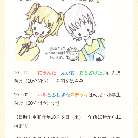
10：10～
にゃんた
えがお
おとどけたい
は乳児
向け（10分間位）、幕間をはさみ
10：30～
ハル
と
ふしぎな
ステッキ
は幼児・小学生
向け（20分間位）です。
【日時】令和元年10月５日（土） 午前10時から11
時まで