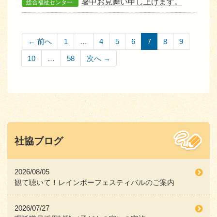
暑中お見舞い申し上げます。
総合福祉センター
← 前へ
1
…
4
5
6
7
8
9
10
…
58
次へ →
社協ブログ
2026/08/05
観て聴いて！レインボーフェスティバルのご案内
2026/07/27