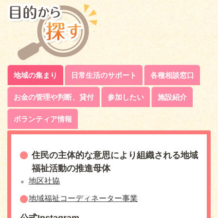
春
日
井
市
地域の集まり
日常生活のサポート
各種相談窓口
社
お金の管理や判断、貸付
参加したい
施設紹介
会
福
ボランティア情報
祉
協
住民の主体的な意思により組織される地域
議
福祉活動の推進母体
地区社協
会
地域福祉コーディネーター事業