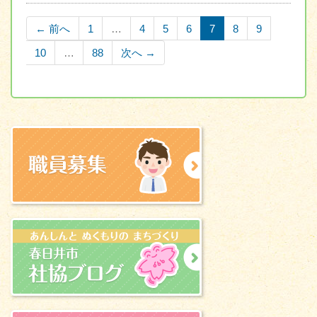
← 前へ
1
…
4
5
6
7
8
9
10
…
88
次へ →