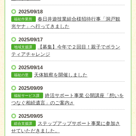
2025/09/18
春日井遊技業組合様招待行事「洞戸観
福祉作業所
光ヤナ」へ行ってきました
2025/09/17
【募集】今年で２回目！親子でボラン
地域支援課
ティアチャレンジ
2025/09/14
天体観察を開催しました
福祉の里
2025/09/09
終活サポート事業 公開講座「想いを
福祉サービス課
つなぐ相続遺言」のご案内♬
2025/09/05
ステップアップサポート事業に参加さ
総合支援課
せていただきました。