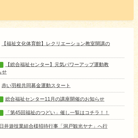
【福祉文化体育館】レクリエーション教室開講の
【総合福祉センター】元気パワーアップ運動教
ー
らせ
赤い羽根共同募金運動スタート
総合福祉センター11月の講座開催のお知らせ
ー
「第45回福祉のつどい」催し一覧はコチラ！！
ー
日井遊技業組合様招待行事「洞戸観光ヤナ」へ行