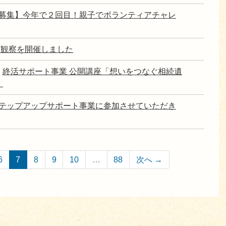
募集】今年で２回目！親子でボランティアチャレ
体観察を開催しました
終活サポート事業 公開講座「想いをつなぐ相続遺
♬
テップアップサポート事業に参加させていただき
6
7
8
9
10
…
88
次へ →