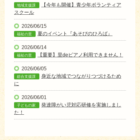
【今年も開催】青少年ボランティア
地域支援課
スクール
2026/06/15
夏のイベント『あそびのひろば』
福祉の里
2026/06/14
【重要】里deピアノ利用できません！
福祉の里
2026/06/05
身近な地域でつながりつづけるため
総合支援課
に
2026/06/01
発達障がい児対応研修を実施しまし
子どもの家
た！